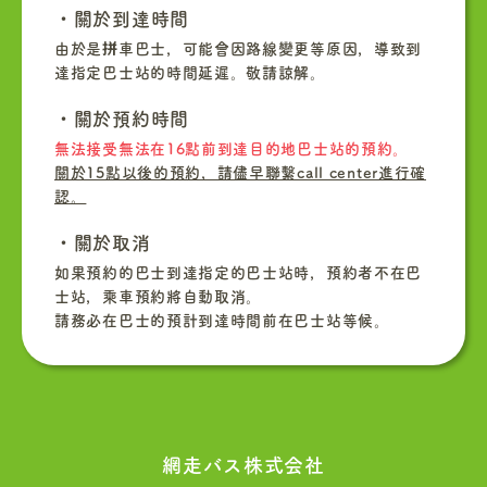
・關於到達時間
由於是拼車巴士，可能會因路線變更等原因，導致到
達指定巴士站的時間延遲。敬請諒解。
・關於預約時間
無法接受無法在16點前到達目的地巴士站的預約。
關於15點以後的預約，請儘早聯繫call center進行確
認。
・關於取消
如果預約的巴士到達指定的巴士站時，預約者不在巴
士站，乘車預約將自動取消。
請務必在巴士的預計到達時間前在巴士站等候。
網走バス株式会社