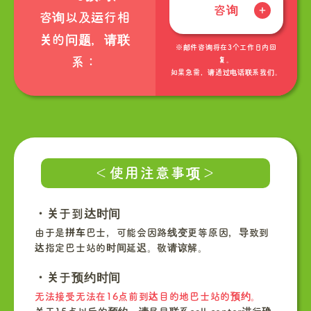
咨询
咨询以及运行相
关的问题，请联
※邮件咨询将在3个工作日内回
系：
复。
如果急需，请通过电话联系我们。
＜使用注意事项＞
・关于到达时间
由于是拼车巴士，可能会因路线变更等原因，导致到
达指定巴士站的时间延迟。敬请谅解。
・关于预约时间
无法接受无法在16点前到达目的地巴士站的预约。