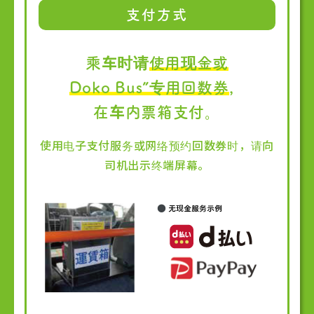
支付方式
乘车时请
使用现金或
Doko Bus”专用回数券
，
在车内票箱支付。
使用电子支付服务或网络预约回数券时，
请向
司机出示终端屏幕。