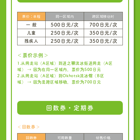
票价：单程
同一区域内
跨区域移动时
500日元/次
700日元/次
一 般
250日元/次
350日元/次
儿童
250日元/次
350日元/次
残疾人
＜票价示例＞
1.从网走站（A区域）到道之驿流冰街道网走（A区
域） → 因为在同一区域内，票价为500日元
2.从网走站（A区域）到Okhotsk流冰馆（B区
域） → 因为是跨区域移动，票价为700日元
回数券・定期券
＜回数券＞
回数券
可用数量
销售价格