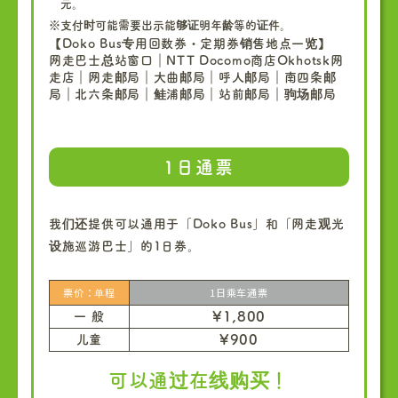
元。
※支付时可能需要出示能够证明年龄等的证件。
【Doko Bus专用回数券・定期券销售地点一览】
网走巴士总站窗口｜NTT Docomo商店Okhotsk网
走店｜网走邮局｜大曲邮局｜呼人邮局｜南四条邮
局｜北六条邮局｜鲑浦邮局｜站前邮局｜驹场邮局
1日通票
我们还提供可以通用于「Doko Bus」和「网走观光
设施巡游巴士」的1日券。
票价：单程
1日乘车通票
¥1,800
一 般
¥900
儿童
可以通过在线购买！