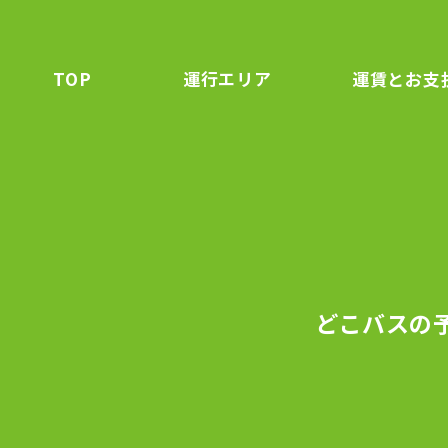
TOP
運行
エリア
運賃と
お支
どこバスの予