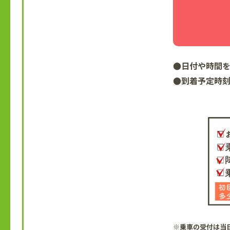
●日付や時間
●到着予定時
※乗車の受付は当