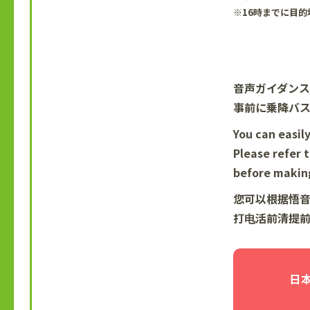
※16時までに目
音声ガイダン
事前に乗降バ
You can easil
Please refer 
before making
您可以根据悟
打电活前清提
日