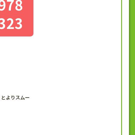
978
323
くとよりスムー