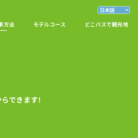
車方法
モデル
コース
どこバスで
観光地
からできます!