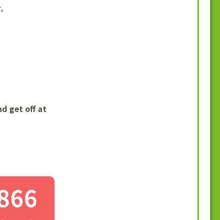
す。
d get off at
866